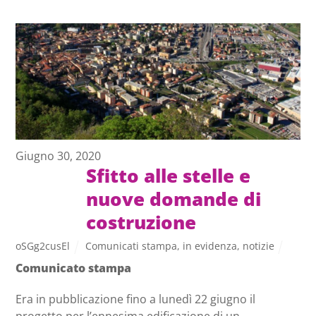
Giugno 30, 2020
Sfitto alle stelle e
nuove domande di
costruzione
oSGg2cusEl
Comunicati stampa
,
in evidenza
,
notizie
Comunicato stampa
Era in pubblicazione fino a lunedì 22 giugno il
progetto per l’ennesima edificazione di un