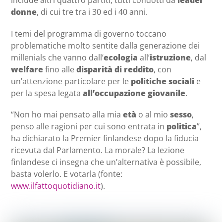
include altri quattro partiti, tutti condotti da
leader
donne
, di cui tre tra i 30 ed i 40 anni.
I temi del programma di governo toccano
problematiche molto sentite dalla generazione dei
millenials che vanno dall’
ecologia
all’
istruzione
, dal
welfare
fino alle
disparità di reddito
, con
un’attenzione particolare per le
politiche sociali
e
per la spesa legata
all’occupazione giovanile
.
“Non ho mai pensato alla mia
età
o al mio
sesso
,
penso alle ragioni per cui sono entrata in
politica
”,
ha dichiarato la Premier finlandese dopo la fiducia
ricevuta dal Parlamento. La morale? La lezione
finlandese ci insegna che un’alternativa è possibile,
basta volerlo. E votarla (fonte:
www.ilfattoquotidiano.it
).