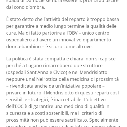
spada di Damocle sembra essere lì, pronta ad uscire
dal cono d’ombra.
È stato detto che l’attività del reparto è troppo bassa
per garantire a medio lungo termine la qualità delle
cure. Ma di fatto partorire all’OBV – unico centro
ospedaliero ad avere un innovativo dipartimento
donna-bambino – è sicuro come altrove.
La politica è stata compatta e chiara: non si capisce
perché a Lugano rimarrebbero due strutture
(ospedali Sant’Anna e Civico) e nel Mendrisiotto
neppure una! Nell’ottica della medicina di prossimità
– rivendicata anche da un’iniziativa popolare –
privare in futuro il Mendrisiotto di questi reparti così
sensibili e strategici, è inaccettabile. L’obiettivo
dell’EOC è di garantire una medicina di qualità in
sicurezza e a costi sostenibili, ma il criterio di
prossimità non può essere sacrificato. Specialmente
quando si parla dei reparti di ostetricia, neonatologia