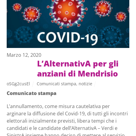
Marzo 12, 2020
L’AlternativA per gli
anziani di Mendrisio
oSGg2cusEl
Comunicati stampa
,
notizie
Comunicato stampa
L’annullamento, come misura cautelativa per
arginare la diffusione del Covid-19, di tutti gli incontri
elettorali inizialmente previsti, libera tempi che i
candidati e le candidate dell’AlternativA – Verdi e
SinistrA insieme hanno deciso di mettere al servizio