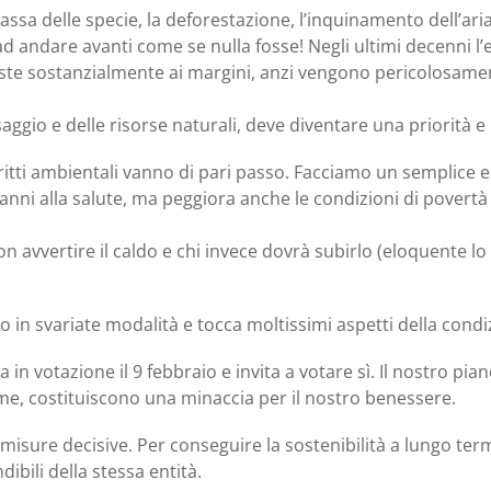
massa delle specie, la deforestazione, l’inquinamento dell’a
d andare avanti come se nulla fosse! Negli ultimi decenni l’e
aste sostanzialmente ai margini, anzi vengono pericolosame
aggio e delle risorse naturali, deve diventare una priorità e
diritti ambientali vanno di pari passo. Facciamo un semplice
danni alla salute, ma peggiora anche le condizioni di povertà
n avvertire il caldo e chi invece dovrà subirlo (eloquente lo
do in svariate modalità e tocca moltissimi aspetti della con
a in votazione il 9 febbraio e invita a votare sì. Il nostro pi
eme, costituiscono una minaccia per il nostro benessere.
isure decisive. Per conseguire la sostenibilità a lungo termi
ibili della stessa entità.