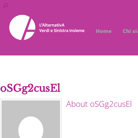
Home
Chi s
oSGg2cusEl
About
oSGg2cusEl