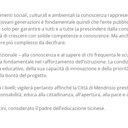
enti sociali, culturali e ambientali la conoscenza rapprese
giovani generazioni è fondamentale quindi che l’ente pubblico
solo per garantire a tutti e a tutte (a prescindere dalla con
ità di crescere con solide competenze e conoscenze. Ma anche
re più complesso da decifrare.
onale – alla conoscenza e al sapere di chi frequenta le scu
a fondamentale nel rafforzamento dell’istruzione. La condizi
a educativo, della sua capacità di innovazione e della priorità
la bontà del progetto.
i livelli; vigilerà pertanto affinché la Città di Mendrisio pres
nsabilità, educa alla cittadinanza, all’apertura, alla pace e 
ini, considerato il padre dell’educazione ticinese.