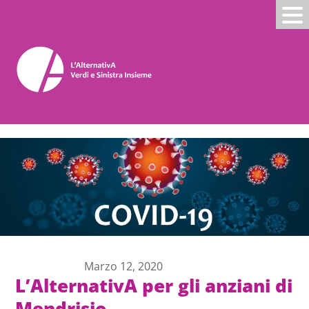
Marzo 12, 2020
L’AlternativA per gli anziani di
Mendrisio